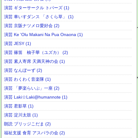
演芸 ギターサークル トパーズ (1)
演芸 車いすダンス 「さくら草」 (1)
演芸 京阪ナツメロ愛好会 (2)
演芸 Ke 'Olu Makani Na Pua Onaona (1)
演芸 JESY (1)
演芸 篠笛 柚子華（ユズカ） (2)
演芸 素人寄席 天満天神の会 (1)
演芸 なんぼーず (2)
演芸 わくわく音楽隊 (1)
演芸 「夢楽らいぶ」一座 (2)
演芸 Laki☆Laki@humannote (1)
演芸 君影草 (1)
演芸 淀川太鼓 (1)
朗読 ブリッジこだま (2)
福祉支援 食育 アスパラの会 (2)