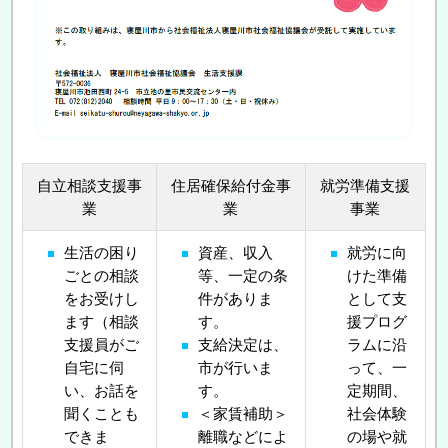
自立相談支援事
住居確保給付金事
就労準備支援
業
業
事業
生活の困り
資産、収入
就労に向
ごとの相談
等、一定の条
けた準備
をお受けし
件がありま
として支
ます（相談
す。
援プログ
支援員がご
支給決定は、
ラムに沿
自宅に伺
市が行いま
って、一
い、お話を
す。
定期間、
聞くことも
＜家賃補助＞
社会体験
できま
離職などによ
の場や就