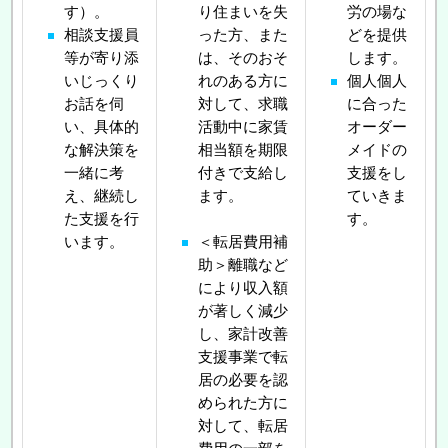
す）。
り住まいを失
労の場な
相談支援員
った方、また
どを提供
等が寄り添
は、そのおそ
します。
いじっくり
れのある方に
個人個人
お話を伺
対して、求職
に合った
い、具体的
活動中に家賃
オーダー
な解決策を
相当額を期限
メイドの
一緒に考
付きで支給し
支援をし
え、継続し
ます。
ていきま
た支援を行
す。
います。
＜転居費用補
助＞離職など
により収入額
が著しく減少
し、家計改善
支援事業で転
居の必要を認
められた方に
対して、転居